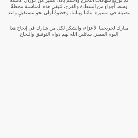
ثم توزيع شهادات التخرّج واختُتم بأداء مميز من كورال عائشة
وسط أجواءٍ من السعادة والفرح، لتبقى هذه المناسبة محطةً
مضيئة في مسيرة أبنائنا وبناتنا، وخطوةً أولى نحو مستقبلٍ واعد
مبارك لخريجينا الأعزاء، والشكر لكل من شارك في إنجاح هذا
اليوم المميز، سائلين الله لهم دوام التوفيق والنجاح