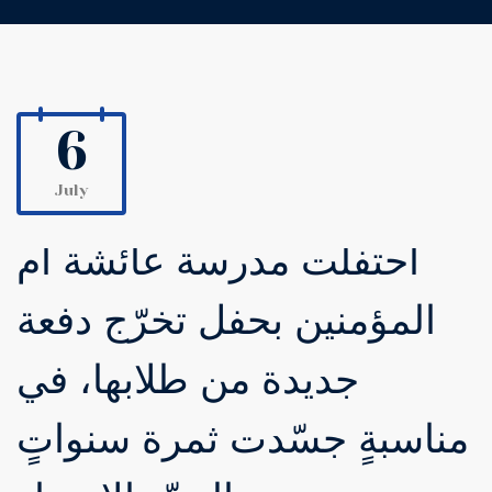
6
July
احتفلت مدرسة عائشة أم
المؤمنين بحفل تخرّج دفعة
جديدة من طلابها، في
مناسبةٍ جسّدت ثمرة سنواتٍ