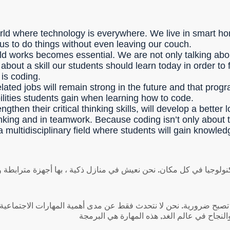
 world where technology is everywhere. We live in smart 
us to do things without even leaving our couch.
ld works becomes essential. We are not only talking ab
ng about a skill our students should learn today in order t
 is coding.
lated jobs will remain strong in the future and that prog
bilities students gain when learning how to code.
gthen their critical thinking skills, will develop a better 
inking and in teamwork. Because coding isn’t only about th
 a multidisciplinary field where students will gain knowl
ولوجيا في كل مكان. نحن نعيش في منازل ذكية ، بها أجهزة مترابطة وأطن
 تصبح ضرورية. نحن لا نتحدث فقط عن مدى أهمية المهارات الاجتماعية 