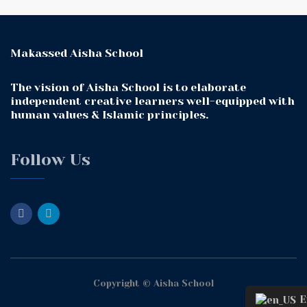
Makassed Aisha School
The vision of Aisha School is to elaborate
independent creative learners well-equipped with
human values & Islamic principles.
Follow Us
Copyright © Aisha School
En