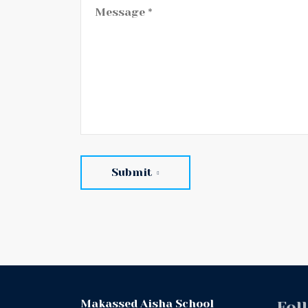
Submit
Makassed Aisha School
Fol