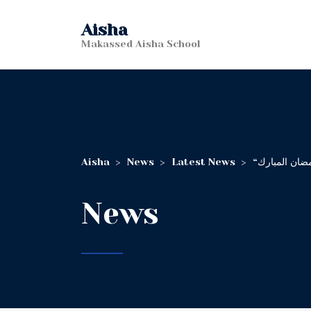
Aisha
Makassed Aisha School
Aisha
>
News
>
Latest News
>
“ان المبارك
News