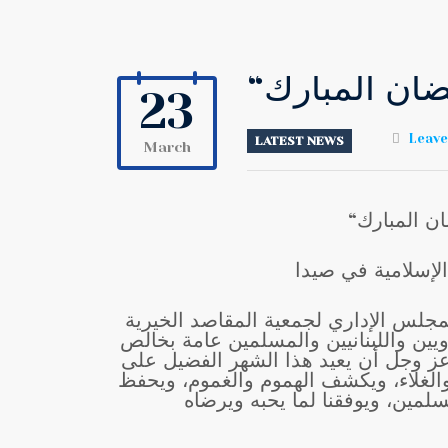
“ان المبارك
23
Leav
LATEST NEWS
March
“ المبارك
لإسلامية في صيدا
جلس الإداري لجمعية المقاصد الخيرية
يين واللبنانيين والمسلمين عامة بخالص
 عز وجل أن يعيد هذا الشهر الفضيل على
ء والغلاء، ويكشف الهموم والغموم، ويحفظ
لمين، ويوفقنا لما يحبه ويرضاه