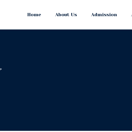
Home
About Us
Admission
حم