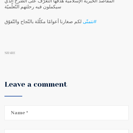
المقاصد الخيريّة الإسلاميّة هدفها التّعرّف على الصّرح الّذي
سيكملون فيه رحلتهم التّعلّميّة
#نتمنّى
‬⁩ لكم صغارنا أعوامًا مكلّلة بالنّجاح والتّفوّق
SHARE
Leave a comment