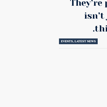
They’re 
isn’t
th
EVENTS
,
LATEST NEWS