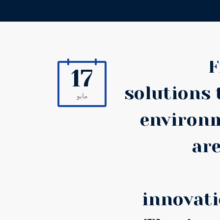
F
17
solutions 
مايو
environm
ar
innovati