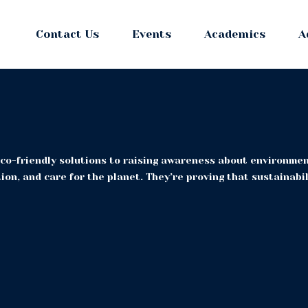
Contact Us
Events
Academics
A
co-friendly solutions to raising awareness about environmen
on, and care for the planet. They’re proving that sustainabilit