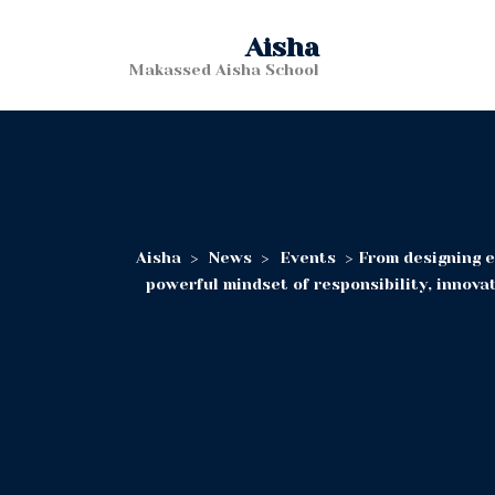
Aisha
Makassed Aisha School
Aisha
>
News
>
Events
>
From designing e
powerful mindset of responsibility, innovati