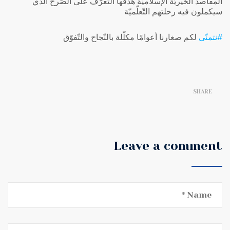
المقاصد الخيريّة الإسلاميّة هدفها التّعرّف على الصّرح الّذي
سيكملون فيه رحلتهم التّعلّميّة
#نتمنّى
‬⁩ لكم صغارنا أعوامًا مكلّلة بالنّجاح والتّفوّق
SHARE
Leave a comment